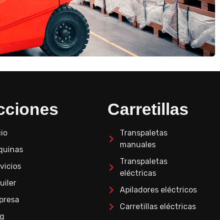
cciones
Carretillas
cio
Transpaletas
manuales
quinas
Transpaletas
vicios
eléctricas
uiler
Apiladores eléctricos
presa
Carretillas eléctricas
og