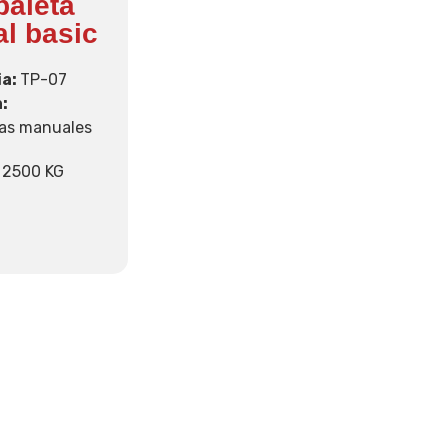
paleta
l basic
ia:
TP-07
:
tas manuales
:
2500 KG