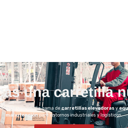
as una carretilla 
emos de una amplia gama de
carretillas elevadoras
y
equ
manutención
para entornos industriales y logísticos.