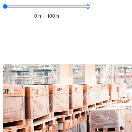
0
h
—
100
h
¿Busc
Dispon