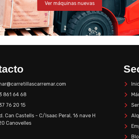
Ver máquinas nuevas
tacto
Se
mar@carretillascarremar.com
Ini
3 861 64 68
Má
37 76 20 15
Ser
nd. Can Castells - C/Isaac Peral, 16 nave H
Alq
20 Canovelles
Em
Bl