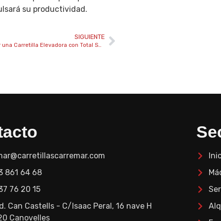
lsará su productividad.
SIGUIENTE
Cómo Transportar una Carretilla Elevadora con Total Seguridad
tacto
Se
mar@carretillascarremar.com
Ini
3 861 64 68
Má
37 76 20 15
Ser
nd. Can Castells - C/Isaac Peral, 16 nave H
Alq
20 Canovelles