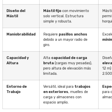
Diseño del
Mástil fijo
con movimiento
Másti
Mástil
solo vertical. Estructura
permi
simple y robusta.
horqui
Maniobrabilidad
Requiere
pasillos anchos
Excel
debido a un mayor radio de
míni
giro.
Capacidad y
Alta
capacidad de carga
Diseñ
Altura
bruta
(cargas muy pesadas),
elev
pero altura de elevación más
12 m)
limitada.
2.500
Entorno de
Versátil, ideal para
trabajos
Espec
Trabajo
en exteriores
, muelles de
para 
carga y almacenes con
almac
espacio amplio.